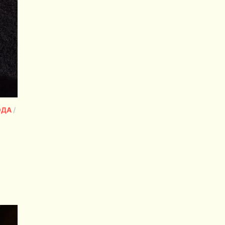
ЮДА
/