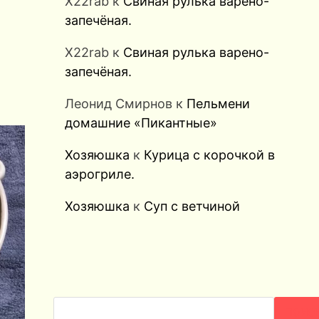
X22rab
к
Свиная рулька варено-
запечёная.
X22rab
к
Свиная рулька варено-
запечёная.
Леонид Смирнов
к
Пельмени
домашние «Пикантные»
Хозяюшка
к
Курица с корочкой в
аэрогриле.
Хозяюшка
к
Суп с ветчиной
ПОИС