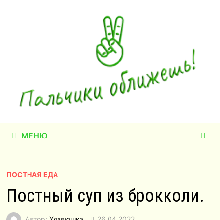
Перейти
к
содержимому
МЕНЮ
ПОСТНАЯ ЕДА
Постный суп из брокколи.
Автор:
Хозяюшка
26.04.2022