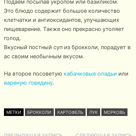
Подаём посыпав укропом или базиликом.
Это блюдо содержит большое количество
клетчатки и антиоксидантов, улучшающих
пищеварение. Также оно прекрасно утоляет
голод.
Вкусный постный суп из брокколи, порадует в
ас своим необычным вкусом.
На второе посоветую
кабачковые оладьи
или
вареную говядину
.
МЕТКИ
БРОККОЛИ
КАРТОФЕЛЬ
ЛУК
МОРКОВЬ
Предыдущая
С
ПРЕДЫДУЩАЯ ЗАПИСЬ
СЛЕДУЮЩАЯ ЗАПИСЬ