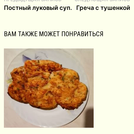
Навигация
запись:
з
Постный луковый суп.
Греча с тушенкой
по
записям
ВАМ ТАКЖЕ МОЖЕТ ПОНРАВИТЬСЯ