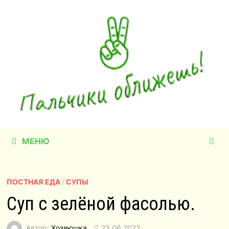
Перейти
к
содержимому
МЕНЮ
ПОСТНАЯ ЕДА
/
СУПЫ
Суп с зелёной фасолью.
Автор:
Хозяюшка
23.06.2022