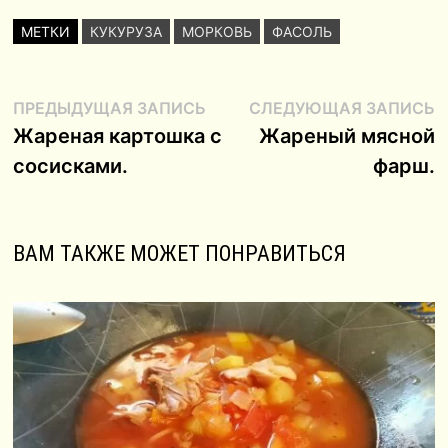
МЕТКИ
КУКУРУЗА
МОРКОВЬ
ФАСОЛЬ
Навигация
Предыдущая
С
ПРЕДЫДУЩАЯ ЗАПИСЬ
СЛЕДУЮЩАЯ ЗАПИСЬ
запись:
з
Жареная картошка с
Жареный мясной
по
сосисками.
фарш.
записям
ВАМ ТАКЖЕ МОЖЕТ ПОНРАВИТЬСЯ