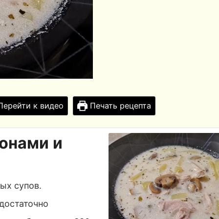
ерейти к видео
Печать рецепта
онами и
ых супов.
 достаточно