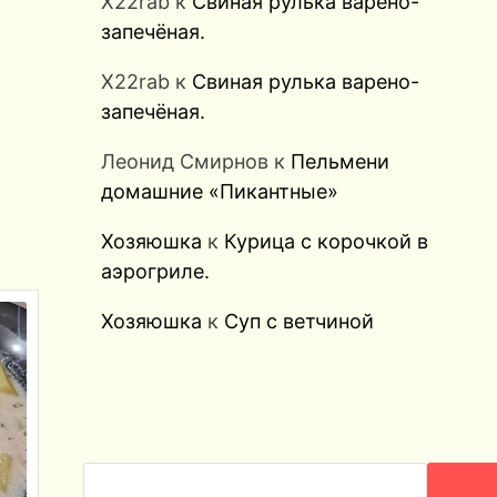
X22rab
к
Свиная рулька варено-
запечёная.
X22rab
к
Свиная рулька варено-
запечёная.
Леонид Смирнов
к
Пельмени
домашние «Пикантные»
Хозяюшка
к
Курица с корочкой в
аэрогриле.
Хозяюшка
к
Суп с ветчиной
ПОИС