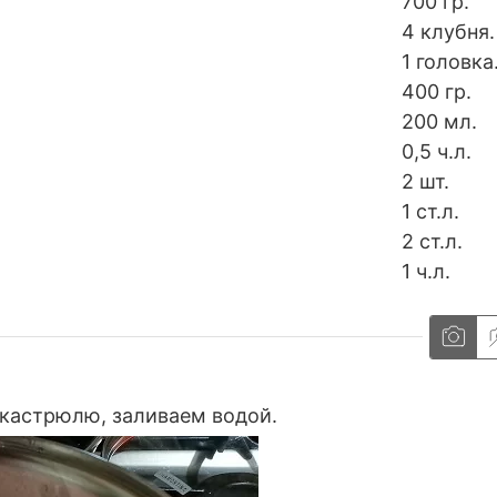
700
гр.
4
клубня.
1
головка
400
гр.
200
мл.
0,5
ч.л.
2
шт.
1
ст.л.
2
ст.л.
1
ч.л.
 кастрюлю, заливаем водой.