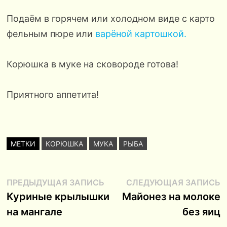
Подаём в горячем или холодном виде с карто
фельным пюре или
варёной картошкой.
Корюшка в муке на сковороде готова!
Приятного аппетита!
МЕТКИ
КОРЮШКА
МУКА
РЫБА
Навигация
Предыдущая
С
ПРЕДЫДУЩАЯ ЗАПИСЬ
СЛЕДУЮЩАЯ ЗАПИСЬ
запись:
з
Куриные крылышки
Майонез на молоке
по
на мангале
без яиц
записям