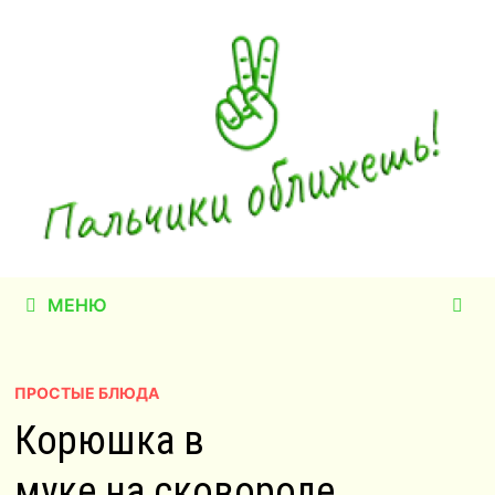
Перейти
к
содержимому
МЕНЮ
ПРОСТЫЕ БЛЮДА
Корюшка в
муке на сковороде.