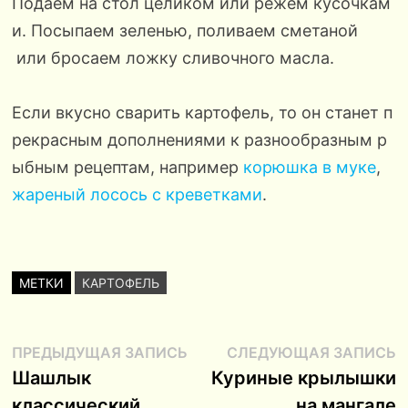
Подаём на стол целиком или режем кусочкам
и. Посыпаем зеленью, поливаем сметаной
или бросаем ложку сливочного масла.
Если вкусно сварить картофель, то он станет п
рекрасным дополнениями к разнообразным р
ыбным рецептам, например
корюшка в муке
,
жареный лосось с креветками
.
МЕТКИ
КАРТОФЕЛЬ
Навигация
Предыдущая
С
ПРЕДЫДУЩАЯ ЗАПИСЬ
СЛЕДУЮЩАЯ ЗАПИСЬ
запись:
з
Шашлык
Куриные крылышки
по
классический
на мангале