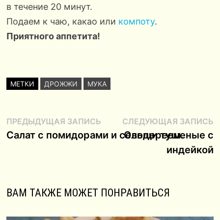
в течение 20 минут.
Подаем к чаю, какао или
компоту
.
Приятного аппетита!
МЕТКИ
ДРОЖЖИ
МУКА
Навигация
Предыдущая
С
ПРЕДЫДУЩАЯ ЗАПИСЬ
СЛЕДУЮЩАЯ ЗАПИСЬ
запись:
з
Салат с помидорами и сельдереем.
Овощи тушеные с
по
индейкой
записям
ВАМ ТАКЖЕ МОЖЕТ ПОНРАВИТЬСЯ