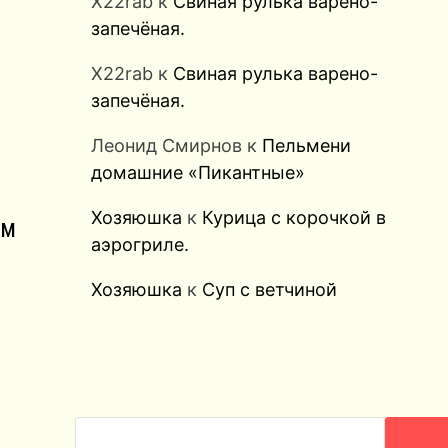
X22rab
к
Свиная рулька варено-
запечёная.
X22rab
к
Свиная рулька варено-
запечёная.
Леонид Смирнов
к
Пельмени
домашние «Пикантные»
Хозяюшка
к
Курица с корочкой в
ом
аэрогриле.
Хозяюшка
к
Суп с ветчиной
ПОИС