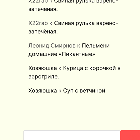
X22rab
к
Свиная рулька варено-
запечёная.
X22rab
к
Свиная рулька варено-
запечёная.
Леонид Смирнов
к
Пельмени
домашние «Пикантные»
Хозяюшка
к
Курица с корочкой в
аэрогриле.
Хозяюшка
к
Суп с ветчиной
ПОИС