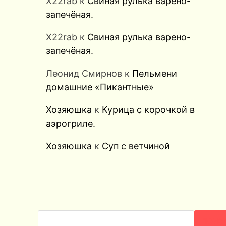
X22rab
к
Свиная рулька варено-
запечёная.
X22rab
к
Свиная рулька варено-
запечёная.
Леонид Смирнов
к
Пельмени
домашние «Пикантные»
Хозяюшка
к
Курица с корочкой в
аэрогриле.
Хозяюшка
к
Суп с ветчиной
ПОИС