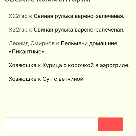
X22rab
к
Свиная рулька варено-запечёная.
X22rab
к
Свиная рулька варено-запечёная.
Леонид Смирнов
к
Пельмени домашние
«Пикантные»
Хозяюшка
к
Курица с корочкой в аэрогриле.
Хозяюшка
к
Суп с ветчиной
ПОИСК