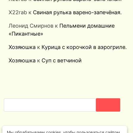
X22rab
к
Свиная рулька варено-запечёная.
Леонид Смирнов
к
Пельмени домашние
«Пикантные»
Хозяюшка
к
Курица с корочкой в аэрогриле.
Хозяюшка
к
Суп с ветчиной
ПОИСК
Мы обрабатываем cookies, чтобы пользоваться сайтом